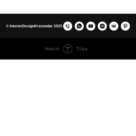
© InteriorDesignKrasnodar 2025
Tilda
Made on