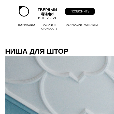
ТВЁРДЫЙ
ПОЗВОНИТЬ
ДИЗАЙН
ЗНАК
ИНТЕРЬЕРА
ПОРТФОЛИО
УСЛУГИ И
ПУБЛИКАЦИИ
КОНТАКТЫ
СТОИМОСТЬ
НИША ДЛЯ ШТОР
+7-918-977-07-88